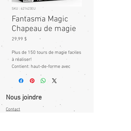
SKU : 621423EU
Fantasma Magic
Chapeau de magie
Prix
29,99 $
Plus de 150 tours de magie faciles 
à réaliser! 

Contient: haut-de-forme avec 
pochette secrète, lapin 
marionnette, mouchoir qui change 
de couleur, 5 lapins en mousse, 
baguette magique et plus. 6+ ans
Nous joindre
Contact