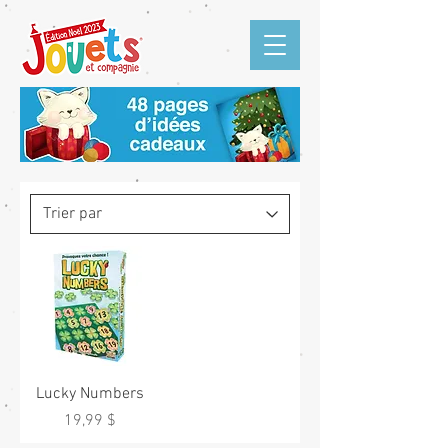
Lucky Numbers
Prix
19,99 $